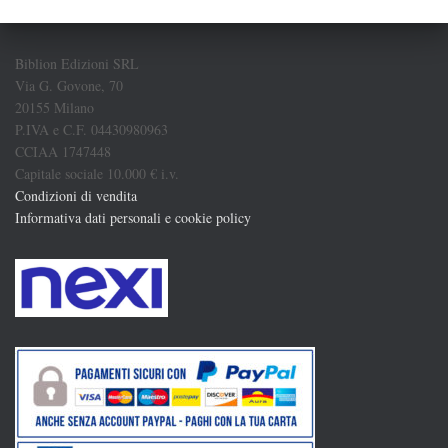
Biblion Edizioni SRL
Via G. Govone, 70
20155 Milano
P.IVA e C.F. 04430980963
CCIAA 1747448
Capitale sociale 10.000 € i.v.
Condizioni di vendita
Informativa dati personali e cookie policy