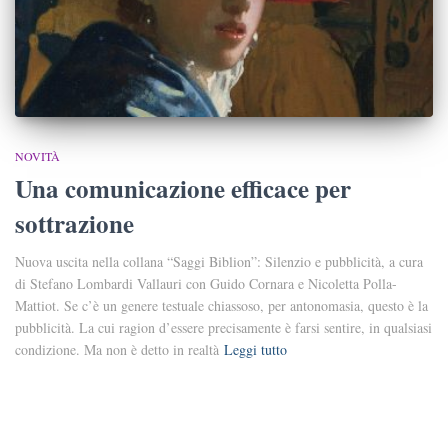
NOVITÀ
Una comunicazione efficace per
sottrazione
Nuova uscita nella collana “Saggi Biblion”: Silenzio e pubblicità, a cura
di Stefano Lombardi Vallauri con Guido Cornara e Nicoletta Polla-
Mattiot. Se c’è un genere testuale chiassoso, per antonomasia, questo è la
pubblicità. La cui ragion d’essere precisamente è farsi sentire, in qualsiasi
condizione. Ma non è detto in realtà
Leggi tutto