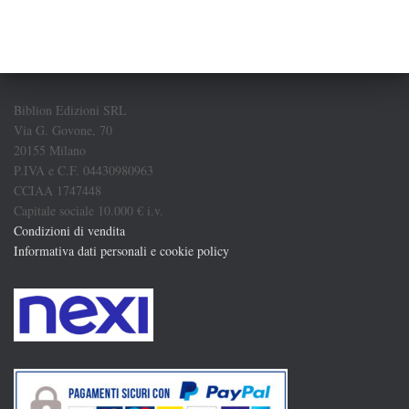
Biblion Edizioni SRL
Via G. Govone, 70
20155 Milano
P.IVA e C.F. 04430980963
CCIAA 1747448
Capitale sociale 10.000 € i.v.
Condizioni di vendita
Informativa dati personali e cookie policy