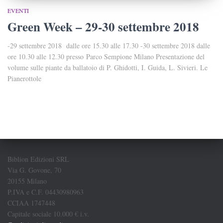
EVENTI
Green Week – 29-30 settembre 2018
-29 settembre 2018 dalle ore 15.30 alle 17.30 -30 settembre 2018 dalle
ore 10.30 alle 12.30 presso Parco Sempione Milano Presentazione del
volume sulle piante da ballatoio di P. Ghidotti, I. Guida, L. Sivieri. Le
Pianerottole
Biblion Edizioni SRL
Via G. Govone, 70
20155 Milano
P.IVA e C.F. 04430980963
CCIAA 1747448
Capitale sociale 10.000 € i.v.