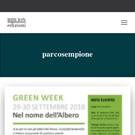
NAVI
TOGG
parcosempione