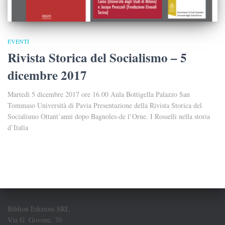
EVENTI
Rivista Storica del Socialismo – 5
dicembre 2017
Martedì 5 dicembre 2017 ore 16.00 Aula Bottigella Palazzo San
Tommaso Università di Pavia Presentazione della Rivista Storica del
Socialismo Ottant’anni dopo Bagnoles-de l’Orne. I Rosselli nella storia
d’Italia
Biblion Edizioni SRL
Via G. Govone, 70