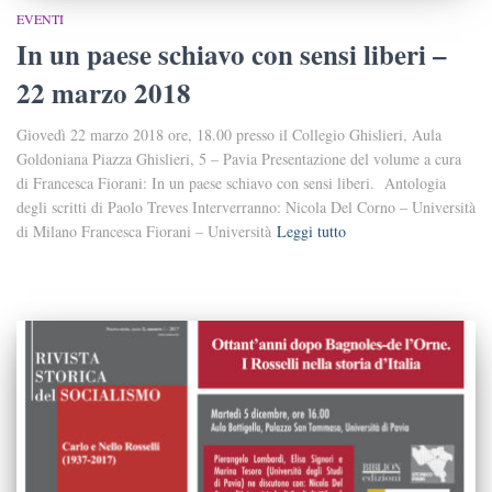
EVENTI
In un paese schiavo con sensi liberi –
22 marzo 2018
Giovedì 22 marzo 2018 ore, 18.00 presso il Collegio Ghislieri, Aula
Goldoniana Piazza Ghislieri, 5 – Pavia Presentazione del volume a cura
di Francesca Fiorani: In un paese schiavo con sensi liberi. Antologia
degli scritti di Paolo Treves Interverranno: Nicola Del Corno – Università
di Milano Francesca Fiorani – Università
Leggi tutto