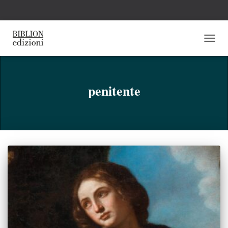
NAVI
TOGG
penitente