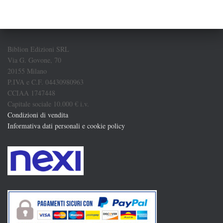
Biblion Edizioni SRL
Via G. Govone, 70
20155 Milano
P.IVA e C.F. 04430980963
CCIAA 1747448
Capitale sociale 10.000 € i.v.
Condizioni di vendita
Informativa dati personali e cookie policy