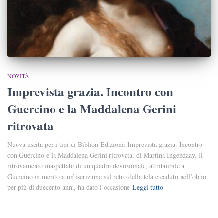
NOVITÀ
Imprevista grazia. Incontro con
Guercino e la Maddalena Gerini
ritrovata
Nuova uscita per i tipi di Biblion Edizioni: Imprevista grazia. Incontro
con Guercino e la Maddalena Gerini ritrovata, di Martina Ingendaay. Il
ritrovamento inaspettato di un quadro devozionale, attribuibile a
Guercino in merito a un’iscrizione sul retro della tela e caduto nell’oblio
per più di duecento anni, ha dato l’occasione
Leggi tutto