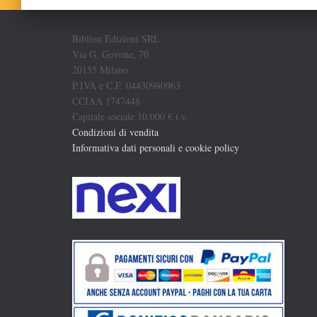
Biblion Edizioni SRL
Via G. Govone, 70
20155 Milano
P.IVA e C.F. 04430980963
CCIAA 1747448
Capitale sociale 10.000 € i.v.
Condizioni di vendita
Informativa dati personali e cookie policy