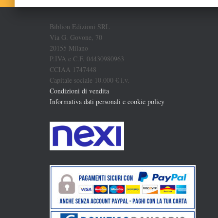
Biblion Edizioni SRL
Via G. Govone, 70
20155 Milano
P.IVA e C.F. 04430980963
CCIAA 1747448
Capitale sociale 10.000 € i.v.
Condizioni di vendita
Informativa dati personali e cookie policy