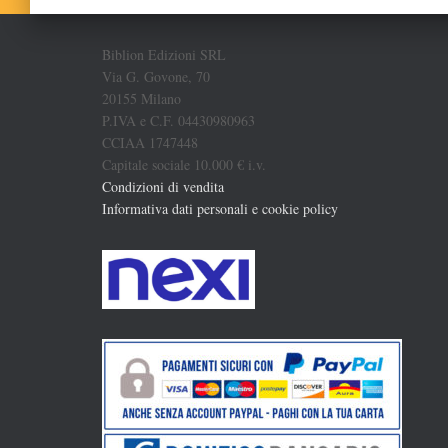
Biblion Edizioni SRL
Via G. Govone, 70
20155 Milano
P.IVA e C.F. 04430980963
CCIAA 1747448
Capitale sociale 10.000 € i.v.
Condizioni di vendita
Informativa dati personali e cookie policy