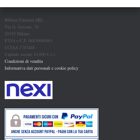
Biblion Edizioni SRL
Via G. Govone, 70
20155 Milano
P.IVA e C.F. 04430980963
CCIAA 1747448
Capitale sociale 10.000 € i.v.
Condizioni di vendita
Informativa dati personali e cookie policy