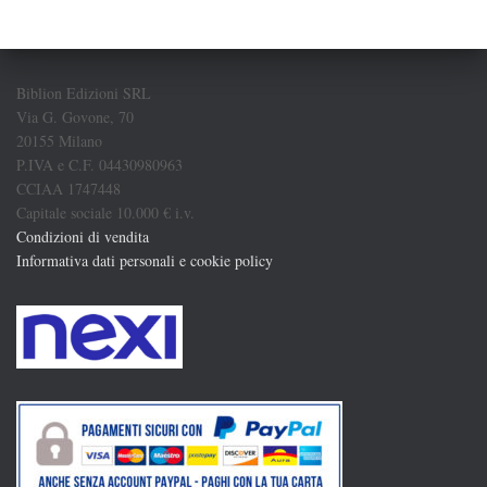
Biblion Edizioni SRL
Via G. Govone, 70
20155 Milano
P.IVA e C.F. 04430980963
CCIAA 1747448
Capitale sociale 10.000 € i.v.
Condizioni di vendita
Informativa dati personali e cookie policy