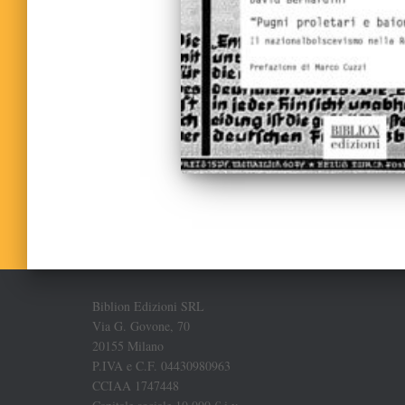
Biblion Edizioni SRL
Via G. Govone, 70
20155 Milano
P.IVA e C.F. 04430980963
CCIAA 1747448