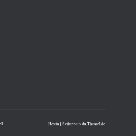
NI
Hestia | Sviluppato da
ThemeIsle