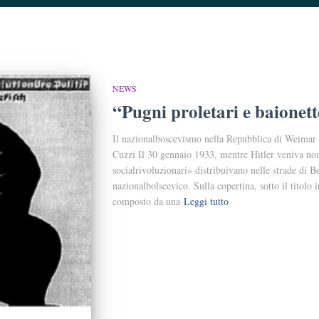
NEWS
“Pugni proletari e baionet
Il nazionalboscevismo nella Repubblica di Weimar
Cuzzi Il 30 gennaio 1933, mentre Hitler veniva nomi
socialrivoluzionari» distribuivano nelle strade di Be
nazionalbolscevico. Sulla copertina, sotto il titolo 
composto da una
Leggi tutto