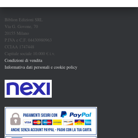
Biblion Edizioni SRL
Via G. Govone, 70
20155 Milano
P.IVA e C.F. 04430980963
CCIAA 1747448
Capitale sociale 10.000 € i.v.
Condizioni di vendita
Informativa dati personali e cookie policy