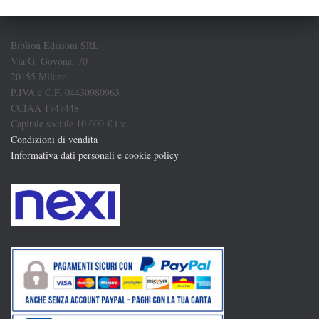
Biblion Edizioni SRL
Via G. Govone, 70
20155 Milano
P.IVA e C.F. 04430980963
CCIAA 1747448
Capitale sociale 10.000 € i.v.
Condizioni di vendita
Informativa dati personali e cookie policy