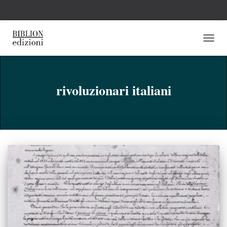
NAVI
TOGG
rivoluzionari italiani