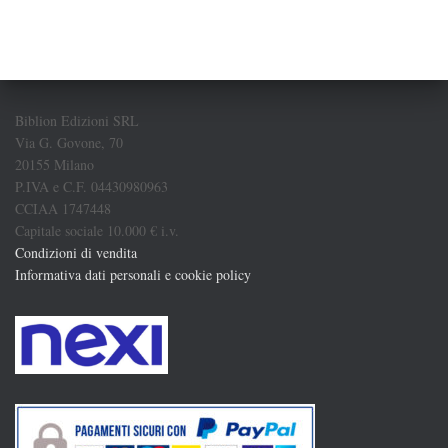
Biblion Edizioni SRL
Via G. Govone, 70
20155 Milano
P.IVA e C.F. 04430980963
CCIAA 1747448
Capitale sociale 10.000 € i.v.
Condizioni di vendita
Informativa dati personali e cookie policy