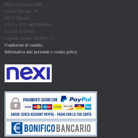
Biblion Edizioni SRL
Via G. Govone, 70
20155 Milano
P.IVA e C.F. 04430980963
CCIAA 1747448
Capitale sociale 10.000 € i.v.
Condizioni di vendita
Informativa dati personali e cookie policy