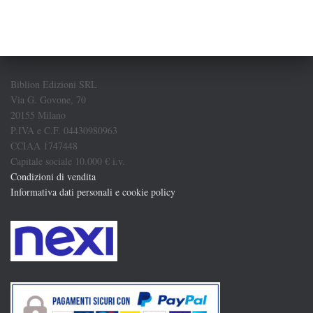
Biblion Edizioni SRL
Via G. Govone, 70
20155 Milano
P.IVA e C.F. 04430980963
CCIAA 1747448
Capitale sociale 10.000 € i.v.
Condizioni di vendita
Informativa dati personali e cookie policy