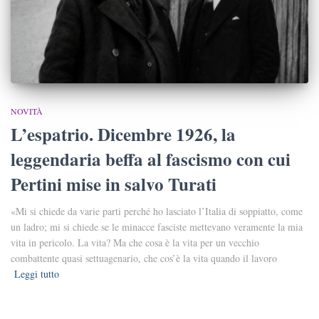
NOVITÀ
L’espatrio. Dicembre 1926, la
leggendaria beffa al fascismo con cui
Pertini mise in salvo Turati
«Mi si chiede da varie parti perché ho lasciato l’Italia di soppiatto, come
un ladro; mi si chiede se le minacce fasciste mettevano veramente la mia
vita in pericolo. La vita? Ma che cosa è la vita per un vecchio
combattente quasi settuagenario, che cos’è la vita quando il lavoro
Leggi tutto