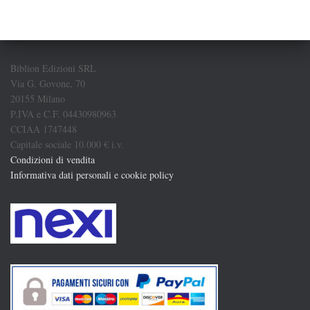
Biblion Edizioni SRL
Via G. Govone, 70
20155 Milano
P.IVA e C.F. 04430980963
CCIAA 1747448
Capitale sociale 10.000 € i.v.
Condizioni di vendita
Informativa dati personali e cookie policy