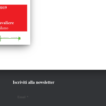
Iscriviti alla newsletter
Email
*