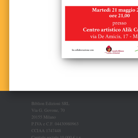
Biblion Edizioni SRL
Via G. Govone, 70
20155 Milano
P.IVA e C.F. 04430980963
CCIAA 1747448
Capitale sociale 10.000 € i.v.