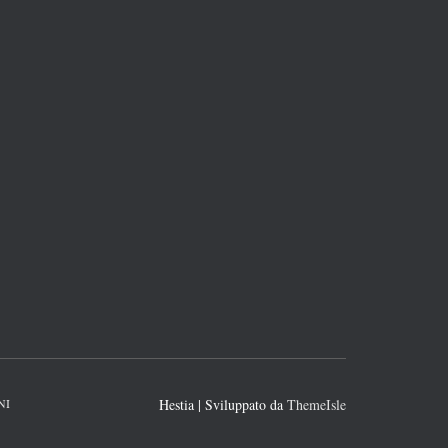
NI
Hestia | Sviluppato da
ThemeIsle