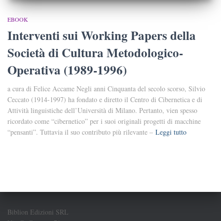
EBOOK
Interventi sui Working Papers della
Società di Cultura Metodologico-
Operativa (1989-1996)
a cura di Felice Accame Negli anni Cinquanta del secolo scorso, Silvio
Ceccato (1914-1997) ha fondato e diretto il Centro di Cibernetica e di
Attività linguistiche dell’Università di Milano. Pertanto, vien spesso
ricordato come “cibernetico” per i suoi originali progetti di macchine
“pensanti”. Tuttavia il suo contributo più rilevante –
Leggi tutto
Biblion Edizioni SRL