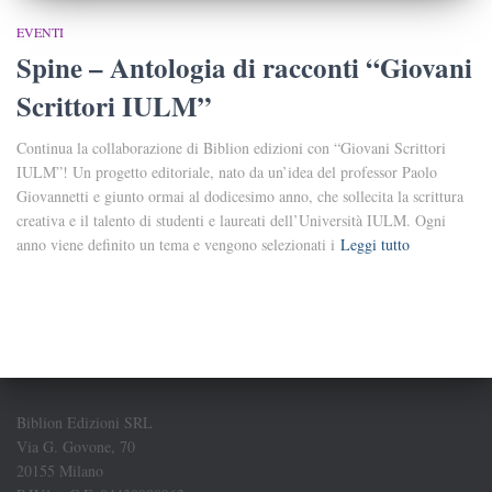
EVENTI
Spine – Antologia di racconti “Giovani
Scrittori IULM”
Continua la collaborazione di Biblion edizioni con “Giovani Scrittori
IULM”! Un progetto editoriale, nato da un’idea del professor Paolo
Giovannetti e giunto ormai al dodicesimo anno, che sollecita la scrittura
creativa e il talento di studenti e laureati dell’Università IULM. Ogni
anno viene definito un tema e vengono selezionati i
Leggi tutto
Biblion Edizioni SRL
Via G. Govone, 70
20155 Milano