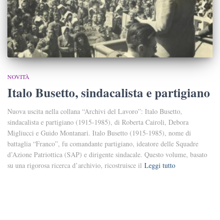
NOVITÀ
Italo Busetto, sindacalista e partigiano
Nuova uscita nella collana “Archivi del Lavoro”: Italo Busetto,
sindacalista e partigiano (1915-1985), di Roberta Cairoli, Debora
Migliucci e Guido Montanari. Italo Busetto (1915-1985), nome di
battaglia “Franco”, fu comandante partigiano, ideatore delle Squadre
d’Azione Patriottica (SAP) e dirigente sindacale. Questo volume, basato
su una rigorosa ricerca d’archivio, ricostruisce il
Leggi tutto