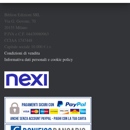
Biblion Edizioni SRL
Via G. Govone, 70
20155 Milano
P.IVA e C.F. 04430980963
CCIAA 1747448
Capitale sociale 10.000 € i.v.
Condizioni di vendita
Informativa dati personali e cookie policy