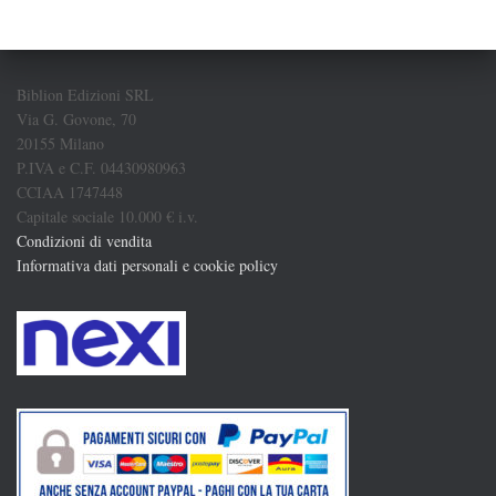
Biblion Edizioni SRL
Via G. Govone, 70
20155 Milano
P.IVA e C.F. 04430980963
CCIAA 1747448
Capitale sociale 10.000 € i.v.
Condizioni di vendita
Informativa dati personali e cookie policy