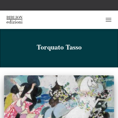
NAVI
TOGG
Torquato Tasso