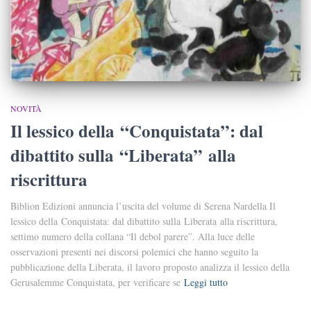
NOVITÀ
Il lessico della “Conquistata”: dal
dibattito sulla “Liberata” alla
riscrittura
Biblion Edizioni annuncia l’uscita del volume di Serena Nardella Il
lessico della Conquistata: dal dibattito sulla Liberata alla riscrittura,
settimo numero della collana “Il debol parere”. Alla luce delle
osservazioni presenti nei discorsi polemici che hanno seguito la
pubblicazione della Liberata, il lavoro proposto analizza il lessico della
Gerusalemme Conquistata, per verificare se
Leggi tutto