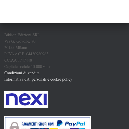
Biblion Edizioni SRL
Via G. Govone, 70
20155 Milano
P.IVA e C.F. 04430980963
CCIAA 1747448
Capitale sociale 10.000 € i.v.
Condizioni di vendita
Informativa dati personali e cookie policy