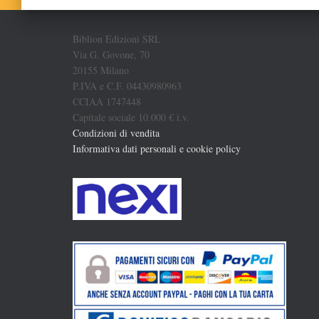
Biblion Edizioni SRL
Via G. Govone, 70
20155 Milano
P.IVA e C.F. 04430980963
CCIAA 1747448
Capitale sociale 10.000 € i.v.
Condizioni di vendita
Informativa dati personali e cookie policy