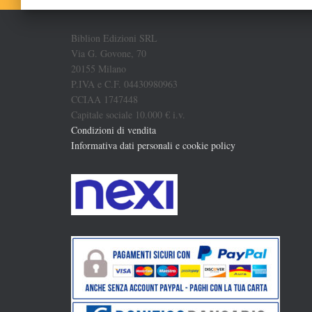
Biblion Edizioni SRL
Via G. Govone, 70
20155 Milano
P.IVA e C.F. 04430980963
CCIAA 1747448
Capitale sociale 10.000 € i.v.
Condizioni di vendita
Informativa dati personali e cookie policy