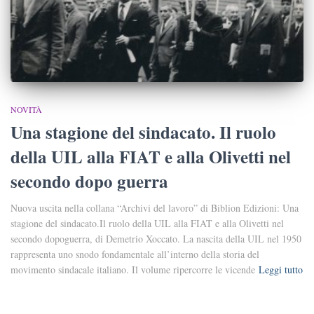
NOVITÀ
Una stagione del sindacato. Il ruolo
della UIL alla FIAT e alla Olivetti nel
secondo dopo guerra
Nuova uscita nella collana “Archivi del lavoro” di Biblion Edizioni: Una
stagione del sindacato.Il ruolo della UIL alla FIAT e alla Olivetti nel
secondo dopoguerra, di Demetrio Xoccato. La nascita della UIL nel 1950
rappresenta uno snodo fondamentale all’interno della storia del
movimento sindacale italiano. Il volume ripercorre le vicende
Leggi tutto