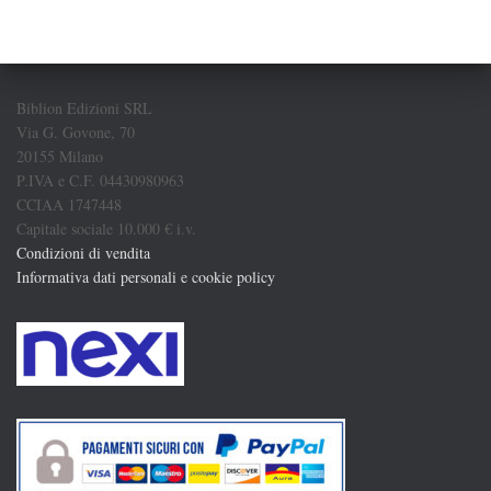
Biblion Edizioni SRL
Via G. Govone, 70
20155 Milano
P.IVA e C.F. 04430980963
CCIAA 1747448
Capitale sociale 10.000 € i.v.
Condizioni di vendita
Informativa dati personali e cookie policy