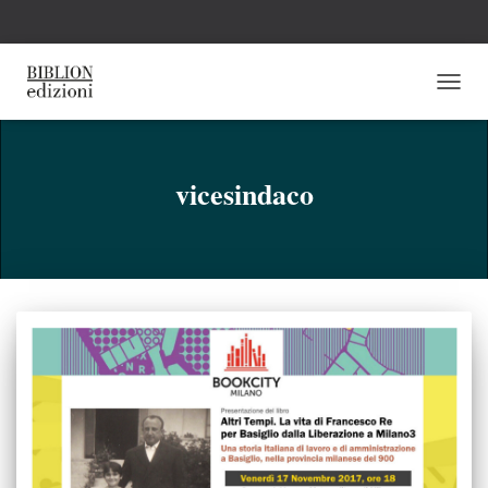
NAVI
TOGG
vicesindaco