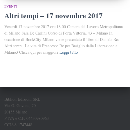
EVENTI
Altri tempi – 17 novembre 2017
Venerdì 17 novembre 2017 ore 18.00 Camera del Lavoro Metropolitana
di Milano Sala De Carlini Corso di Porta Vittoria, 43 – Milano In
occasione di BookCity Milano viene presentato il libro di Daniela Re:
Altri tempi. La vita di Francesco Re per Basiglio dalla Liberazione a
Milano3 Clicca qui per maggiori
Leggi tutto
Biblion Edizioni SRL
Via G. Govone, 70
20155 Milano
P.IVA e C.F. 04430980963
CCIAA 1747448