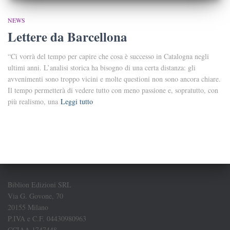
NEWS
Lettere da Barcellona
“Ci vorrà del tempo per capire che cosa è successo in Catalogna negli
ultimi anni. L’analisi storica ha bisogno di una certa distanza: gli
avvenimenti sono troppo vicini e molte questioni non sono ancora chiare.
Il tempo permetterà di vedere tutto con meno passione e, sopratutto, con
più realismo, una
Leggi tutto
Biblion Edizioni SRL
Via G. Govone, 70
20155 Milano
P.IVA e C.F. 04430980963
CCIAA 1747448