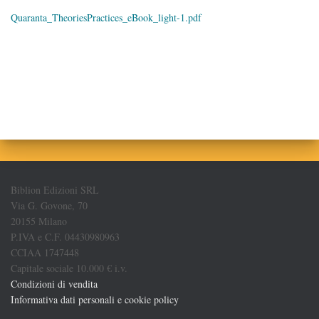
Quaranta_TheoriesPractices_eBook_light-1.pdf
Biblion Edizioni SRL
Via G. Govone, 70
20155 Milano
P.IVA e C.F. 04430980963
CCIAA 1747448
Capitale sociale 10.000 € i.v.
Condizioni di vendita
Informativa dati personali e cookie policy