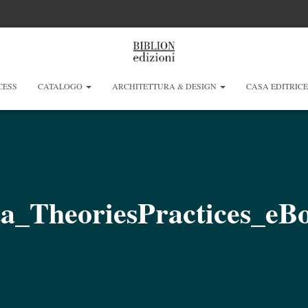
CESS
CATALOGO
ARCHITETTURA & DESIGN
CASA EDITRIC
a_TheoriesPractices_eBo