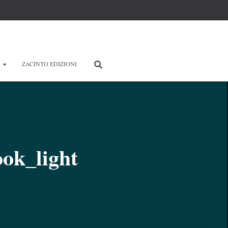
E
ZACINTO EDIZIONI
ok_light