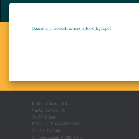
Quaranta_TheoriesPractices_eBook_light.pdf
Biblion Edizioni SRL
Via G. Govone, 70
20155 Milano
P.IVA e C.F. 04430980963
CCIAA 1747448
Capitale sociale 10.000 € i.v.