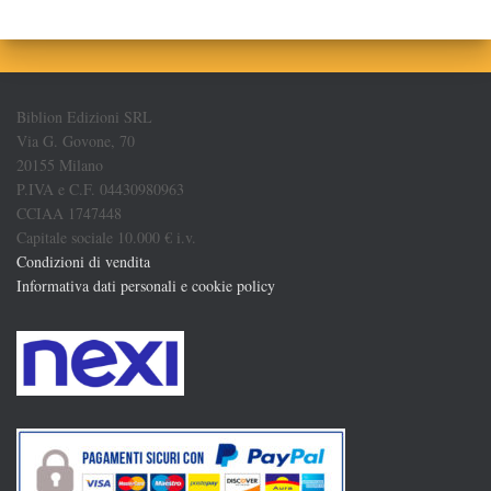
Biblion Edizioni SRL
Via G. Govone, 70
20155 Milano
P.IVA e C.F. 04430980963
CCIAA 1747448
Capitale sociale 10.000 € i.v.
Condizioni di vendita
Informativa dati personali e cookie policy