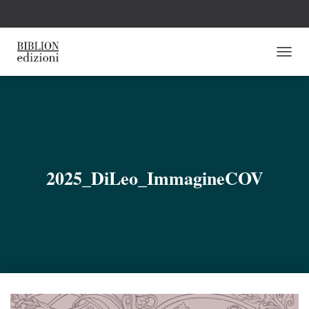
N
A
V
I
G
A
Z
I
O
2025_DiLeo_ImmagineCOV
N
E
T
O
G
G
L
E