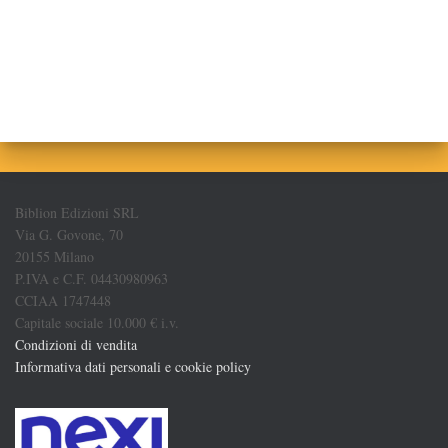
Biblion Edizioni SRL
Via G. Govone, 70
20155 Milano
P.IVA e C.F. 04430980963
CCIAA 1747448
Capitale sociale 10.000 € i.v.
Condizioni di vendita
Informativa dati personali e cookie policy