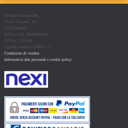
Biblion Edizioni SRL
Via G. Govone, 70
20155 Milano
P.IVA e C.F. 04430980963
CCIAA 1747448
Capitale sociale 10.000 € i.v.
Condizioni di vendita
Informativa dati personali e cookie policy