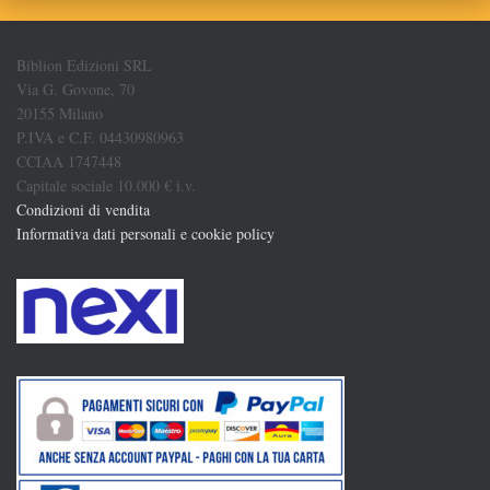
Biblion Edizioni SRL
Via G. Govone, 70
20155 Milano
P.IVA e C.F. 04430980963
CCIAA 1747448
Capitale sociale 10.000 € i.v.
Condizioni di vendita
Informativa dati personali e cookie policy