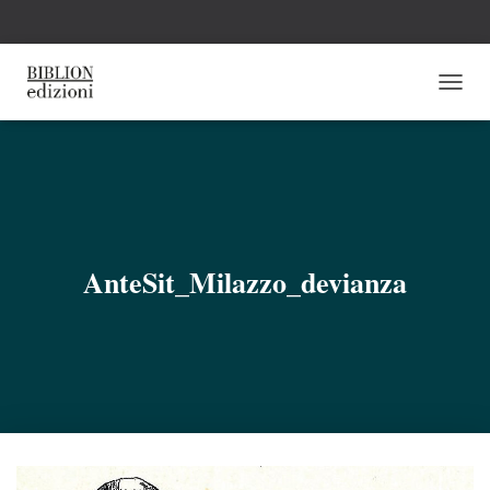
N
A
V
I
G
A
Z
I
O
AnteSit_Milazzo_devianza
N
E
T
O
G
G
L
E