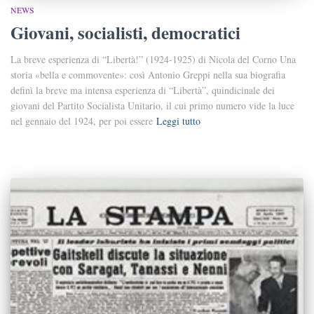
NEWS
Giovani, socialisti, democratici
La breve esperienza di “Libertà!” (1924-1925) di Nicola del Corno Una
storia «bella e commovente»: così Antonio Greppi nella sua biografia
definì la breve ma intensa esperienza di “Libertà”, quindicinale dei
giovani del Partito Socialista Unitario, il cui primo numero vide la luce
nel gennaio del 1924, per poi essere
Leggi tutto