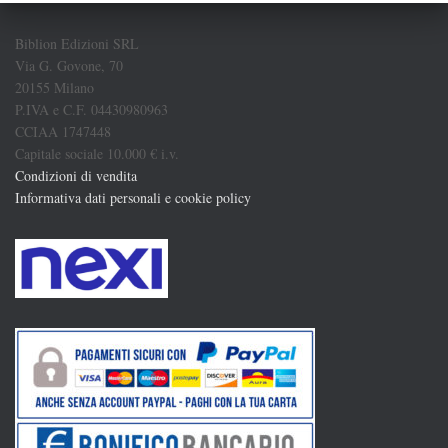
Biblion Edizioni SRL
Via G. Govone, 70
20155 Milano
P.IVA e C.F. 04430980963
CCIAA 1747448
Capitale sociale 10.000 € i.v.
Condizioni di vendita
Informativa dati personali e cookie policy