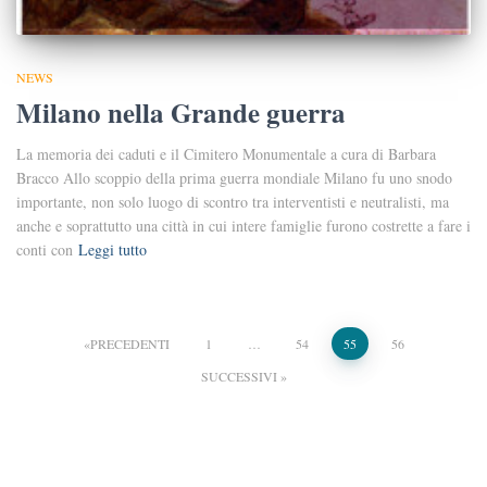
NEWS
Milano nella Grande guerra
La memoria dei caduti e il Cimitero Monumentale a cura di Barbara
Bracco Allo scoppio della prima guerra mondiale Milano fu uno snodo
importante, non solo luogo di scontro tra interventisti e neutralisti, ma
anche e soprattutto una città in cui intere famiglie furono costrette a fare i
conti con
Leggi tutto
Paginazione
PRECEDENTI
1
…
54
55
56
SUCCESSIVI
degli
articoli