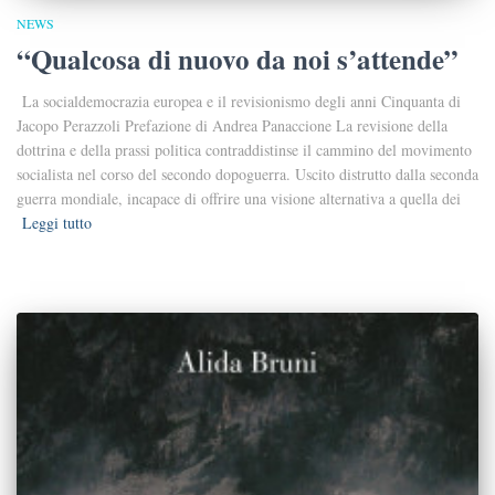
NEWS
“Qualcosa di nuovo da noi s’attende”
La socialdemocrazia europea e il revisionismo degli anni Cinquanta di
Jacopo Perazzoli Prefazione di Andrea Panaccione La revisione della
dottrina e della prassi politica contraddistinse il cammino del movimento
socialista nel corso del secondo dopoguerra. Uscito distrutto dalla seconda
guerra mondiale, incapace di offrire una visione alternativa a quella dei
Leggi tutto