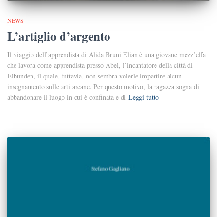
NEWS
L’artiglio d’argento
Il viaggio dell’apprendista di Alida Bruni Elian è una giovane mezz’elfa
che lavora come apprendista presso Abel, l’incantatore della città di
Elbunden, il quale, tuttavia, non sembra volerle impartire alcun
insegnamento sulle arti arcane. Per questo motivo, la ragazza sogna di
abbandonare il luogo in cui è confinata e di
Leggi tutto