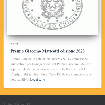
NEWS
Premio Giacomo Matteotti edizione 2023
Biblion Edizioni è lieta di annunciare che la Commissione
giudicatrice per l’assegnazione del Premio Giacomo Matteotti
– presieduta dal Segretario generale della Presidenza del
Consiglio dei ministri, Pres. Carlo Deodato e composta dalla
dott.ssa Silvia
Leggi tutto
Biblion Edizioni SRL