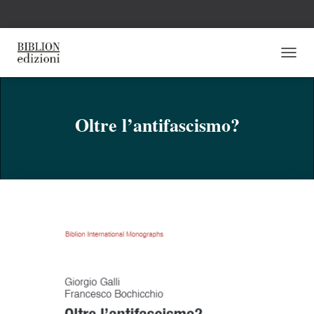
N
A
V
I
G
Oltre l’antifascismo?
A
Z
I
O
N
E
T
O
G
G
L
E