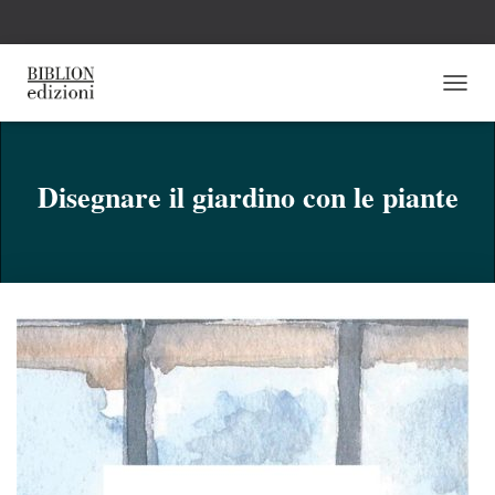
N
A
V
I
G
Disegnare il giardino con le piante
A
Z
I
O
N
E
T
O
G
G
L
E