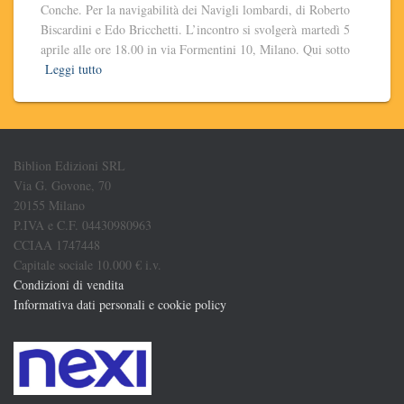
Conche. Per la navigabilità dei Navigli lombardi, di Roberto
Biscardini e Edo Bricchetti. L’incontro si svolgerà martedì 5
aprile alle ore 18.00 in via Formentini 10, Milano. Qui sotto
Leggi tutto
Biblion Edizioni SRL
Via G. Govone, 70
20155 Milano
P.IVA e C.F. 04430980963
CCIAA 1747448
Capitale sociale 10.000 € i.v.
Condizioni di vendita
Informativa dati personali e cookie policy