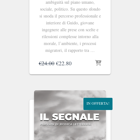
ambiguità sul piano umano,
sociale, politico. Su questo sfondo
si snoda il percorso professionale e
interiore di Guido, giovane
ingegnere alle prese con scelte e
rilessioni complesse intorno alla
morale, l’ambiente, i processi
migratori, il rapporto tra …
Il
Il
€
24.00
€
22.80
prezzo
prezzo
originale
attuale
era:
è:
€24.00.
€22.80.
IN OFFERTA!