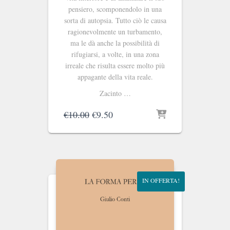
pensiero, scompo­nendolo in una
sorta di autopsia. Tutto ciò le causa
ragio­nevolmente un turbamento,
ma le dà anche la possibilità di
rifugiarsi, a volte, in una zona
irreale che risulta essere molto più
appagante della vita reale.
Zacinto …
Il
Il
€
10.00
€
9.50
prezzo
prezzo
originale
attuale
era:
è:
€10.00.
€9.50.
IN OFFERTA!