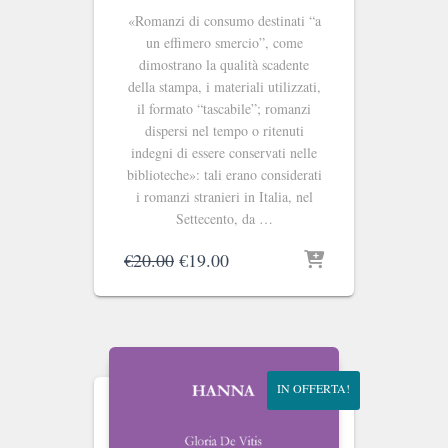
«Romanzi di consumo destinati “a
un effimero smercio”, come
dimostrano la qualità scadente
della stampa, i materiali utilizzati,
il formato “tascabile”; romanzi
dispersi nel tempo o ritenuti
indegni di essere conservati nelle
biblioteche»: tali erano considerati
i romanzi stranieri in Italia, nel
Settecento, da …
Il
Il
€
20.00
€
19.00
prezzo
prezzo
originale
attuale
era:
è:
€20.00.
€19.00.
IN OFFERTA!