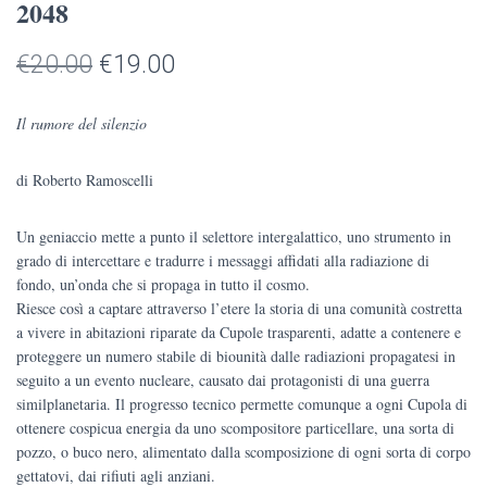
2048
Il
Il
€
20.00
€
19.00
prezzo
prezzo
Il rumore del silenzio
originale
attuale
di Roberto Ramoscelli
era:
è:
€20.00.
€19.00.
Un geniaccio mette a punto il selettore intergalattico, uno strumento in
grado di intercettare e tradurre i messaggi affidati alla radiazione di
fondo, un’onda che si propaga in tutto il cosmo.
Riesce così a captare attraverso l’etere la storia di una comunità costretta
a vivere in abitazioni riparate da Cupole trasparenti, adatte a contenere e
proteggere un numero stabile di biounità dalle radiazioni propagatesi in
seguito a un evento nucleare, causato dai protagonisti di una guerra
similplanetaria. Il progresso tecnico permette comunque a ogni Cupola di
ottenere cospicua energia da uno scompositore particellare, una sorta di
pozzo, o buco nero, alimentato dalla scomposizione di ogni sorta di corpo
gettatovi, dai rifiuti agli anziani.