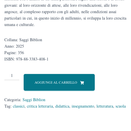
giovani: al loro orizzonte di attese, alle loro rivendicazioni, alle loro
angosce, al complesso rapporto con gli adulti, nelle condizioni assai
particolari in cui, in questo inizio di millennio, si sviluppa la loro crescita
umana e culturale.
Collana: Saggi Biblion
Anno: 2025
Pagine: 356
ISBN: 978-88-3383-408-1
Stella
sospesa
AGGIUNGI AL CARRELLO
nel
cielo
boreale
Categoria:
Saggi Biblion
quantità
Tag:
classici
,
critica letteraria
,
didattica
,
insegnamento
,
letteratura
,
scuola