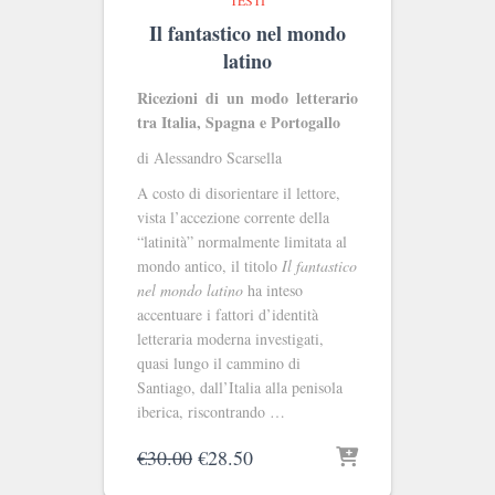
TESTI
Il fantastico nel mondo
latino
Ricezioni di un modo letterario
tra Italia, Spagna e Portogallo
di Alessandro Scarsella
A costo di disorientare il lettore,
vista l’accezione corrente della
“latinità” normalmente limitata al
mondo antico, il titolo
Il fantastico
nel mondo latino
ha inteso
accentuare i fattori d’identità
letteraria moderna investigati,
quasi lungo il cammino di
Santiago, dall’Italia alla penisola
iberica, riscontrando …
Il
Il
€
30.00
€
28.50
prezzo
prezzo