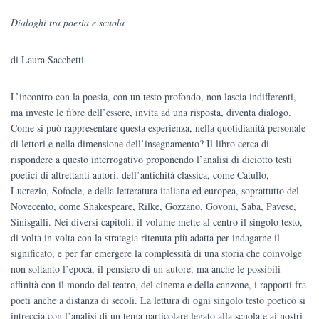
prezzo
prezzo
Dialoghi tra poesia e scuola
originale
attuale
di Laura Sacchetti
era:
è:
€28.00.
€26.60.
L’incontro con la poesia, con un testo profondo, non lascia indifferenti,
ma investe le fibre dell’essere, invita ad una risposta, diventa dialogo.
Come si può rappresentare questa esperienza, nella quotidianità personale
di lettori e nella dimensione dell’insegnamento? Il libro cerca di
rispondere a questo interrogativo proponendo l’analisi di diciotto testi
poetici di altrettanti autori, dell’antichità classica, come Catullo,
Lucrezio, Sofocle, e della letteratura italiana ed europea, soprattutto del
Novecento, come Shakespeare, Rilke, Gozzano, Govoni, Saba, Pavese,
Sinisgalli. Nei diversi capitoli, il volume mette al centro il singolo testo,
di volta in volta con la strategia ritenuta più adatta per indagarne il
significato, e per far emergere la complessità di una storia che coinvolge
non soltanto l’epoca, il pensiero di un autore, ma anche le possibili
affinità con il mondo del teatro, del cinema e della canzone, i rapporti fra
poeti anche a distanza di secoli. La lettura di ogni singolo testo poetico si
intreccia con l’analisi di un tema particolare legato alla scuola e ai nostri