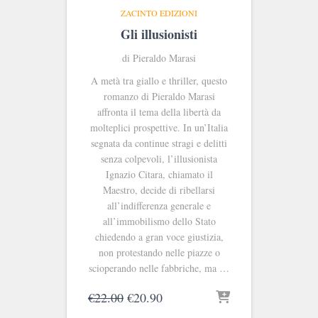
ZACINTO EDIZIONI
Gli illusionisti
di Pieraldo Marasi
A metà tra giallo e thriller, questo
romanzo di Pieraldo Marasi
affronta il tema della libertà da
molteplici prospettive. In un’Italia
segnata da continue stragi e delitti
senza colpevoli, l’illusionista
Ignazio Citara, chiamato il
Maestro, decide di ribellarsi
all’indifferenza generale e
all’immobilismo dello Stato
chiedendo a gran voce giustizia,
non protestando nelle piazze o
scioperando nelle fabbriche, ma …
Il
Il
€
22.00
€
20.90
prezzo
prezzo