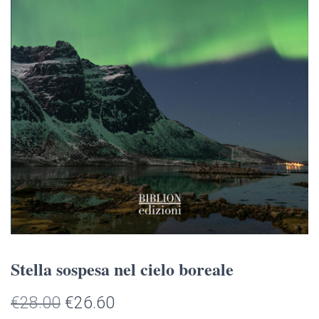
Stella sospesa nel cielo boreale
Il
Il
€
28.00
€
26.60