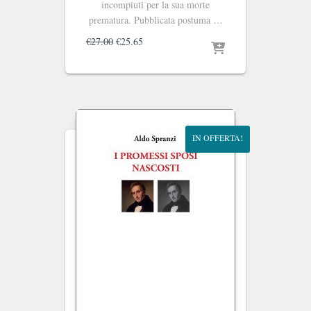
incompiuti per la sua morte
prematura. Pubblicata postuma …
Il
Il
€
27.00
€
25.65
prezzo
prezzo
originale
attuale
era:
è:
€27.00.
€25.65.
IN OFFERTA!