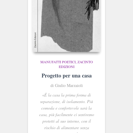
MANUFATTI POETICI
ZACINTO
EDIZIONI
Progetto per una casa
di Giulio Marzaioli
«
È la casa la prima forma di
separazione, di isolamento. Più
comoda e confortevole sarà la
casa, più facilmente ci sentiremo
protetti al suo interno, con il
rischio di alimentare senza