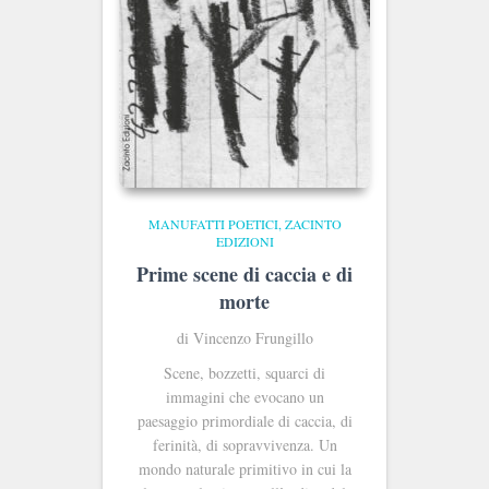
MANUFATTI POETICI
ZACINTO
EDIZIONI
Prime scene di caccia e di
morte
di Vincenzo Frungillo
Scene, bozzetti, squarci di
immagini che evocano un
paesaggio primordiale di caccia, di
ferinità, di sopravvivenza. Un
mondo naturale primitivo in cui la