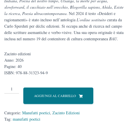
Indiana
,
Poesia del nostro tempo
,
Utsanga
,
la morte per acqua
,
slowforward
,
il cucchiaio nell’orecchio
,
Blogorilla sapiens
,
Ahida
,
Esiste
la ricerca
,
Poesia ultracontemporanea
. Nel 2024 il testo «Desideri e
ragionamenti» è stato incluso nell’antologia
L’ordine sostituito
curata da
Carlo Sperduti per déclic edizioni. Si occupa anche di ricerca nel campo
delle scritture asemantiche e verbo-visive. Una sua opera originale è stata
inclusa nel numero 19 del contenitore di cultura contemporanea
BAU
.
Zacinto edizioni
Anno: 2026
Pagine: 40
ISBN: 978-88-31323-94-9
Animali
domestici
AGGIUNGI AL CARRELLO
(e
non)
quantità
Categorie:
Manufatti poetici
,
Zacinto Edizioni
Tag:
manufatti poetici