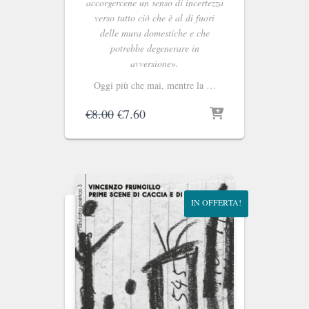
accorgercene un senso di incertezza
verso tutto ciò che è al di fuori
delle mura domestiche e che
potrebbe degenerare in
avversione
»
.
Oggi più che mai, mentre la …
Il
Il
€
8.00
€
7.60
prezzo
prezzo
originale
attuale
era:
è:
€8.00.
€7.60.
IN OFFERTA!