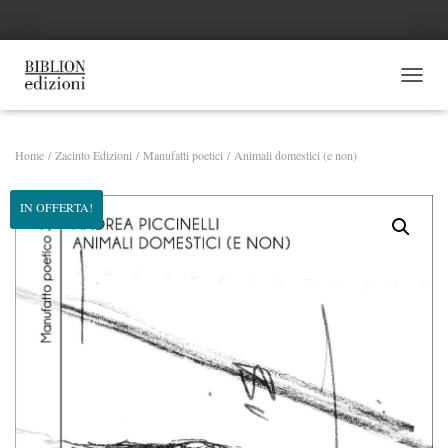
NAVI
Home
/
Zacinto Edizioni
/
Manufatti poetici
/ Animali domestici (e non)
IN OFFERTA!