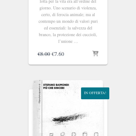
lotta per la vita era all’ordine del
giorno. Uno scenario di violenza,
certo, di ferocia animale; ma al
contempo un mondo di valori puri
ed essenziali: la salvezza del
branco, la protezione dei cuccioli,
l’unione …
Il
Il
€
8.00
€
7.60
prezzo
prezzo
originale
attuale
era:
è:
€8.00.
€7.60.
IN OFFERTA!