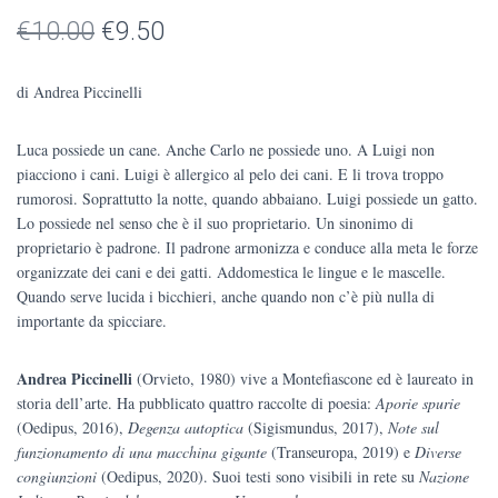
Il
Il
€
10.00
€
9.50
prezzo
prezzo
di Andrea Piccinelli
originale
attuale
Luca possiede un cane. Anche Carlo ne possiede uno. A Luigi non
era:
è:
piacciono i cani. Luigi è allergico al pelo dei cani. E li trova troppo
€10.00.
€9.50.
rumorosi. Soprattutto la notte, quando abbaiano. Luigi possiede un gatto.
Lo possiede nel senso che è il suo proprietario. Un sinonimo di
proprietario è padrone. Il padrone armonizza e conduce alla meta le forze
organizzate dei cani e dei gatti. Addomestica le lingue e le mascelle.
Quando serve lucida i bicchieri, anche quando non c’è più nulla di
importante da spicciare.
Andrea Piccinelli
(Orvieto, 1980) vive a Montefiascone ed è laureato in
storia dell’arte. Ha pubblicato quattro raccolte di poesia:
Aporie spurie
(Oedipus, 2016),
Degenza autoptica
(Sigismundus, 2017),
Note sul
funzionamento di una macchina gigante
(Transeuropa, 2019) e
Diverse
congiunzioni
(Oedipus, 2020). Suoi testi sono visibili in rete su
Nazione