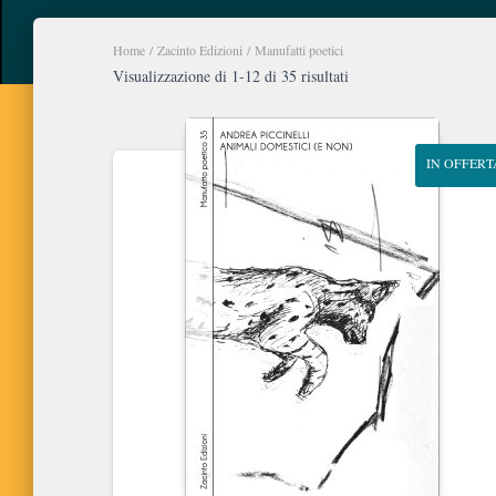
Home
/
Zacinto Edizioni
/ Manufatti poetici
Ordina
Visualizzazione di 1-12 di 35 risultati
in
base
al
IN OFFERT
più
recente