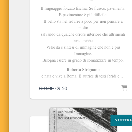
Il linguaggio forzato fischia. Se fluisce, pavimenta.
E pavimentare è più difficile.
Il bello sta nel ridurre a poco per non pensare a
molto
salvando da qualche orrore interiore che altrimenti
invaderebbe.
Velocità e sintesi di immagine che non è più
Immagine.
Bisogna essere in grado di somatizzare in tempo.
Roberta Sirignano
è nata e vive a Roma. È autrice di testi ibridi e …
Il
Il
€
10.00
€
9.50
prezzo
prezzo
originale
attuale
era:
è:
€10.00.
€9.50.
IN OFFERT