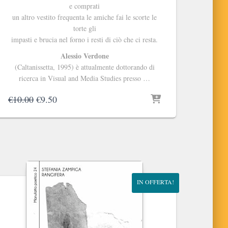
e comprati
un altro vestito frequenta le amiche fai le scorte le
torte gli
impasti e brucia nel forno i resti di ciò che ci resta.
Alessio Verdone
(Caltanissetta, 1995) è attualmente dottorando di
ricerca in Visual and Media Studies presso …
Il
Il
€
10.00
€
9.50
prezzo
prezzo
originale
attuale
era:
è:
€10.00.
€9.50.
IN OFFERTA!