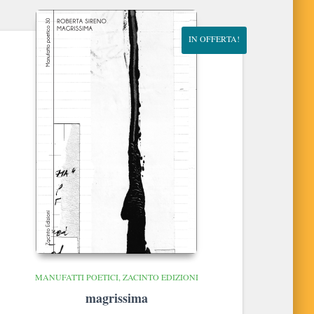
era:
è:
€10.00.
€9.50.
IN OFFERTA!
MANUFATTI POETICI
ZACINTO EDIZIONI
magrissima