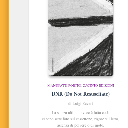
MANUFATTI POETICI
ZACINTO EDIZIONI
DNR (Do Not Resuscitate)
di Luigi Severi
La stanza ultima invece è fatta così:
ci sono sette foto sul cassettone, rigore sul letto,
assenza di polvere o di moto.