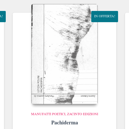
€10.00.
€9.50.
A!
IN OFFERTA!
MANUFATTI POETICI
ZACINTO EDIZIONI
Pachiderma