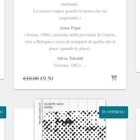
studiando.
La mosca cospira guarda la mosca che sta
cospirando.)
Anna Papa
(Aversa, 1996), cresciuta nella provincia di Caserta,
vive a Bologna e cerca di occuparsi di quello che le
piace (quando le piace).
Silvia Tebaldi
(Ferrara, 1962) …
Il
Il
€
10.00
€
9.50
prezzo
prezzo
originale
attuale
era:
è:
€10.00.
€9.50.
A!
IN OFFERTA!