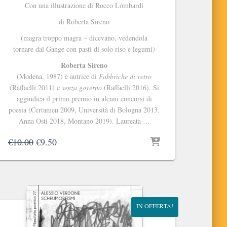
Con una illustrazione di Rocco Lombardi
di Roberta Sireno
(magra troppo magra – dicevano, vedendola
tornare dal Gange con pasti di solo riso e legumi)
Roberta Sireno
(Modena, 1987) è autrice di
Fabbriche di vetro
(Raffaelli 2011) e
senza governo
(Raffaelli 2016). Si
aggiudica il primo premio in alcuni concorsi di
poesia (Certamen 2009, Università di Bologna 2013,
Anna Osti 2018, Montano 2019). Laureata …
Il
Il
€
10.00
€
9.50
prezzo
prezzo
originale
attuale
era:
è:
€10.00.
€9.50.
IN OFFERTA!