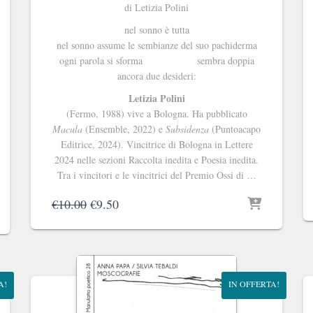
di Letizia Polini
nel sonno è tutta
nel sonno assume le sembianze del suo pachiderma
ogni parola si sforma sembra doppia
ancora due desideri:
Letizia Polini
(Fermo, 1988) vive a Bologna. Ha pubblicato
Macula
(Ensemble, 2022) e
Subsidenza
(Puntoacapo
Editrice, 2024). Vincitrice di Bologna in Lettere
2024 nelle sezioni Raccolta inedita e Poesia inedita.
Tra i vincitori e le vincitrici del Premio Ossi di …
Il
Il
€
10.00
€
9.50
prezzo
prezzo
originale
attuale
era:
è:
€10.00.
€9.50.
A!
IN OFFERTA!