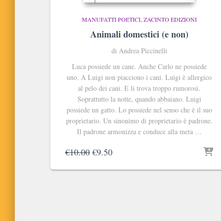
MANUFATTI POETICI
ZACINTO EDIZIONI
Animali domestici (e non)
di Andrea Piccinelli
Luca possiede un cane. Anche Carlo ne possiede
uno. A Luigi non piacciono i cani. Luigi è allergico
al pelo dei cani. E li trova troppo rumorosi.
Soprattutto la notte, quando abbaiano. Luigi
possiede un gatto. Lo possiede nel senso che è il suo
proprietario. Un sinonimo di proprietario è padrone.
Il padrone armonizza e conduce alla meta …
Il
Il
€
10.00
€
9.50
prezzo
prezzo
originale
attuale
era:
è:
€10.00.
€9.50.