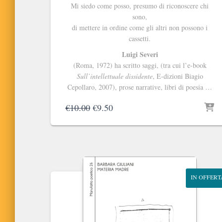
Mi siedo come posso, presumo di riconoscere chi
sono,
di mettere in ordine come gli altri non possono i
cassetti.
Luigi Severi
(Roma, 1972) ha scritto saggi, (tra cui l’e-book
Sull’intellettuale dissidente
, E-dizioni Biagio
Cepollaro, 2007), prose narrative, libri di poesia …
Il
Il
€
10.00
€
9.50
prezzo
prezzo
originale
attuale
era:
è:
€10.00.
€9.50.
IN OFFERT