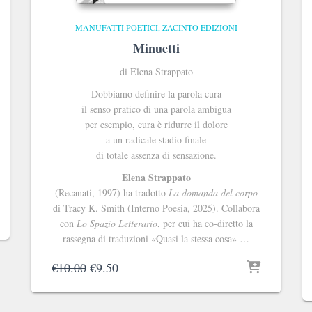
MANUFATTI POETICI
ZACINTO EDIZIONI
Minuetti
di Elena Strappato
Dobbiamo definire la parola cura
il senso pratico di una parola ambigua
per esempio, cura è ridurre il dolore
a un radicale stadio finale
di totale assenza di sensazione.
Elena Strappato
(Recanati, 1997) ha tradotto
La domanda del corpo
di Tracy K. Smith (Interno Poesia, 2025). Collabora
con
Lo Spazio Letterario
, per cui ha co-diretto la
rassegna di traduzioni «Quasi la stessa cosa» …
Il
Il
€
10.00
€
9.50
prezzo
prezzo
originale
attuale
era:
è: