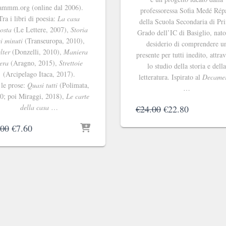
ammm.org (online dal 2006).
professoressa Sofia Medé Rép
Tra i libri di poesia:
La casa
della Scuola Secondaria di Pr
osta
(Le Lettere, 2007),
Storia
Grado dell’IC di Basiglio, nato
i minuti
(Transeuropa, 2010),
desiderio di comprendere u
lter
(Donzelli, 2010),
Maniera
presente per tutti inedito, attra
era
(Aragno, 2015),
Strettoie
lo studio della storia e dell
(Arcipelago Itaca, 2017).
letteratura. Ispirato al
Decame
 le prose:
Quasi tutti
(Polimata,
…
0; poi Miraggi, 2018),
Le carte
della casa
…
Il
Il
€
24.00
€
22.80
prezzo
prezzo
Il
Il
.00
€
7.60
originale
attuale
prezzo
prezzo
era:
è:
originale
attuale
€24.00.
€22.80.
era:
è:
€8.00.
€7.60.