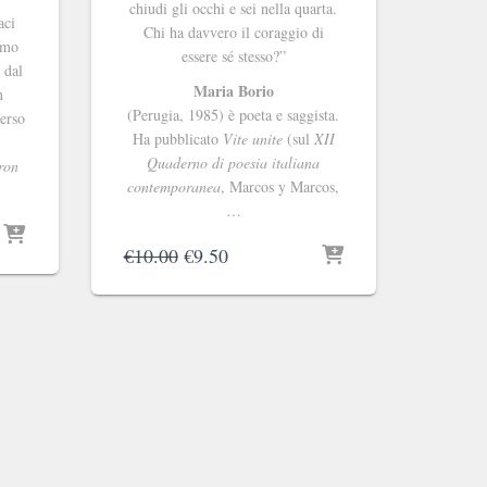
chiudi gli occhi e sei nella quarta.
aci
Chi ha davvero il coraggio di
imo
essere sé stesso?”
 dal
Maria Borio
n
(Perugia, 1985) è poeta e saggista.
verso
Ha pubblicato
Vite unite
(sul
XII
a
Quaderno di poesia italiana
ron
contemporanea
, Marcos y Marcos,
…
Il
Il
€
10.00
€
9.50
prezzo
prezzo
originale
attuale
era:
è:
€10.00.
€9.50.