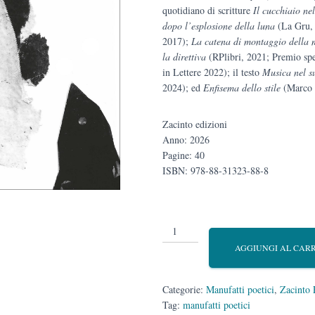
quotidiano di scritture
Il cucchiaio ne
dopo l’esplosione della luna
(La Gru,
2017);
La catena di montaggio della 
la direttiva
(RPlibri, 2021; Premio spe
in Lettere 2022); il testo
Musica nel s
2024); ed
Enfisema dello stile
(Marco 
Zacinto edizioni
Anno: 2026
Pagine: 40
ISBN: 978-88-31323-88-8
il
clima
AGGIUNGI AL CAR
che
non
esiste
Categorie:
Manufatti poetici
,
Zacinto 
quantità
Tag:
manufatti poetici