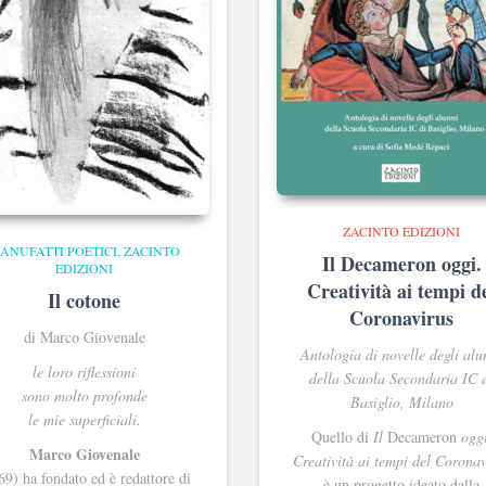
ZACINTO EDIZIONI
ANUFATTI POETICI
ZACINTO
Il Decameron oggi.
EDIZIONI
Creatività ai tempi d
Il cotone
Coronavirus
di Marco Giovenale
Antologia di novelle degli alu
le loro riflessioni
della Scuola Secondaria IC 
sono molto profonde
Basiglio, Milano
le mie superficiali.
Quello di
Il
Decameron
oggi
Marco Giovenale
Creatività ai tempi del Coronav
69) ha fondato ed è redattore di
è un progetto ideato dalla