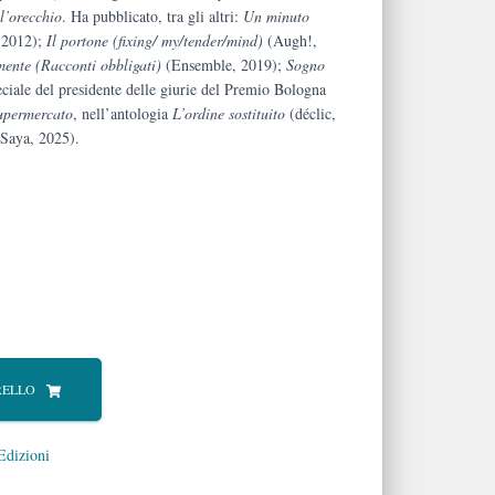
ll’orecchio
. Ha pubblicato, tra gli altri:
Un minuto
 2012);
Il portone (fixing/
my/tender/mind)
(Augh!,
mente
(Racconti obbligati)
(Ensemble, 2019);
Sogno
ciale del presidente delle giurie del Premio Bologna
upermercato
, nell’antologia
L’ordine sostituito
(déclic,
Saya, 2025).
RELLO
Edizioni