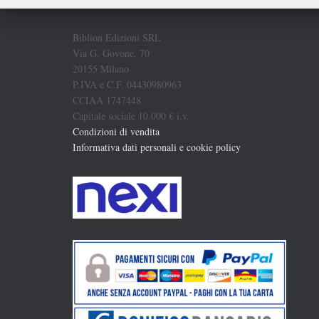
Biblion Edizioni SRL
Via G. Govone, 70
20155 Milano
P.IVA e C.F. 04430980963
CCIAA 1747448
Capitale sociale 10.000 € i.v.
Condizioni di vendita
Informativa dati personali e cookie policy