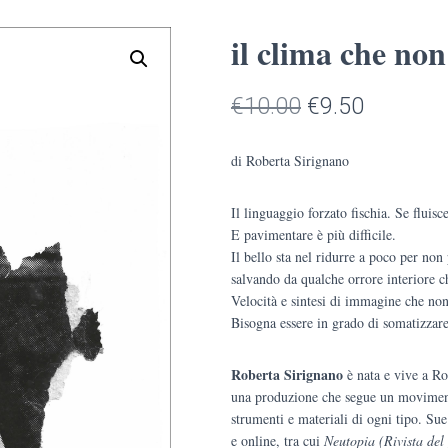
il clima che non
Il
Il
€
10.00
€
9.50
prezzo
prezzo
di Roberta Sirignano
originale
attuale
Il linguaggio forzato fischia. Se fluis
era:
è:
E pavimentare è più difficile.
€10.00.
€9.50.
Il bello sta nel ridurre a poco per non
salvando da qualche orrore interiore c
Velocità e sintesi di immagine che no
Bisogna essere in grado di somatizzar
Roberta Sirignano
è nata e vive a Ro
una produzione che segue un moviment
strumenti e materiali di ogni tipo. Sue 
e online, tra cui
Neutopia (Rivista del 