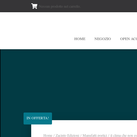
Nessun prodotto nel carrello.
HOME
NEGOZIO
OPEN AC
IN OFFERTA!
Home
/
Zacinto Edizioni
/
Manufatti poetici
/ il clima che non es