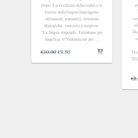
g
ritmo. La ricchezza della realtà e le
risorse della lingua impongono
esp
slittamenti semantici, irruzioni
de
dialogiche, esercizio e sorprese.
She
“La lingua stupenda. Talismano per
n
Angelica, il Vademecum per …
Il
Il
€
10.00
€
9.50
Tra
prezzo
prezzo
201
originale
attuale
era:
è:
€10.00.
€9.50.
€
8