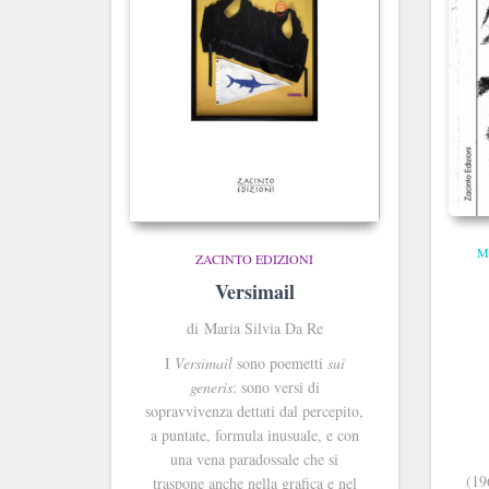
M
ZACINTO EDIZIONI
Versimail
di Maria Silvia Da Re
I
Versimail
sono poemetti
sui
generis
: sono versi di
sopravvivenza dettati dal percepito,
a puntate, formula inusuale, e con
una vena paradossale che si
(19
traspone anche nella grafica e nel