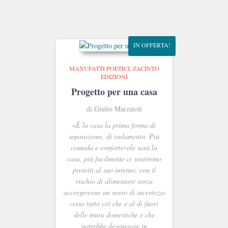
originale
attuale
era:
è:
€24.00.
€22.80.
IN OFFERTA!
MANUFATTI POETICI
ZACINTO
EDIZIONI
Progetto per una casa
di Giulio Marzaioli
«
È la casa la prima forma di
separazione, di isolamento. Più
comoda e confortevole sarà la
casa, più facilmente ci sentiremo
protetti al suo interno, con il
rischio di alimentare senza
accorgercene un senso di incertezza
verso tutto ciò che è al di fuori
delle mura domestiche e che
potrebbe degenerare in