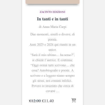
ZACINTO EDIZIONI
In tanti e in tanti
di Anna Maria Carpi
Due momenti, simili o diversi, di
poesia.
Anni 2023 e 2024 qui riuniti in un
unico.
“Sarà il mio ultimo… ha senso?”,
si chiede l’autrice. E continua:
“Oggi ormai tutti scrivono… che
cosa? Autobiografie e poesie. A
scrivere e a leggere siamo sempre
gli stessi, noi comuni infelici.
Povero io insaziato che cerca di
cavarsi …
Il
Il
€
12.00
€
11.40