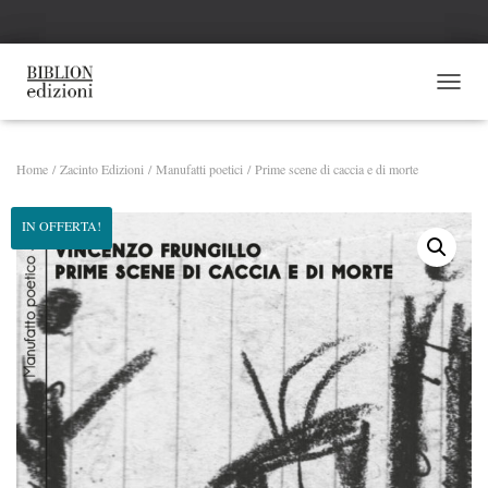
NAVI
Home
/
Zacinto Edizioni
/
Manufatti poetici
/ Prime scene di caccia e di morte
IN OFFERTA!