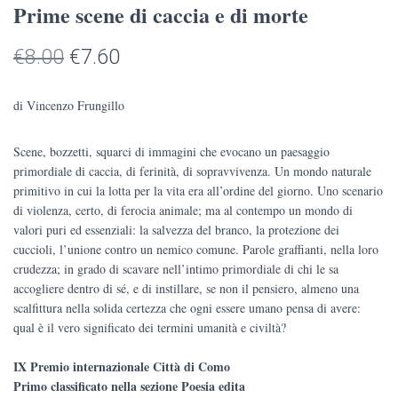
Prime scene di caccia e di morte
Il
Il
€
8.00
€
7.60
prezzo
prezzo
di Vincenzo Frungillo
originale
attuale
Scene, bozzetti, squarci di immagini che evocano un paesaggio
era:
è:
primordiale di caccia, di ferinità, di sopravvivenza. Un mondo naturale
€8.00.
€7.60.
primitivo in cui la lotta per la vita era all’ordine del giorno. Uno scenario
di violenza, certo, di ferocia animale; ma al contempo un mondo di
valori puri ed essenziali: la salvezza del branco, la protezione dei
cuccioli, l’unione contro un nemico comune. Parole graffianti, nella loro
crudezza; in grado di scavare nell’intimo primordiale di chi le sa
accogliere dentro di sé, e di instillare, se non il pensiero, almeno una
scalfittura nella solida certezza che ogni essere umano pensa di avere:
qual è il vero significato dei termini umanità e civiltà?
IX Premio internazionale Città di Como
Primo classificato nella sezione Poesia edita