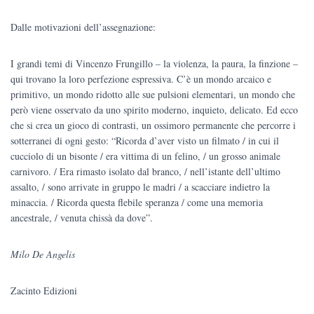
Dalle motivazioni dell’assegnazione:
I grandi temi di Vincenzo Frungillo – la violenza, la paura, la finzione –
qui trovano la loro perfezione espressiva. C’è un mondo arcaico e
primitivo, un mondo ridotto alle sue pulsioni elementari, un mondo che
però viene osservato da uno spirito moderno, inquieto, delicato. Ed ecco
che si crea un gioco di contrasti, un ossimoro permanente che percorre i
sotterranei di ogni gesto: “Ricorda d’aver visto un filmato / in cui il
cucciolo di un bisonte / era vittima di un felino, / un grosso animale
carnivoro. / Era rimasto isolato dal branco, / nell’istante dell’ultimo
assalto, / sono arrivate in gruppo le madri / a scacciare indietro la
minaccia. / Ricorda questa flebile speranza / come una memoria
ancestrale, / venuta chissà da dove”.
Milo De Angelis
Zacinto Edizioni