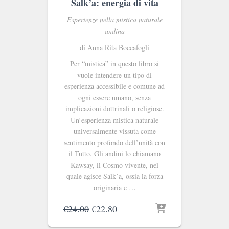
Salk’a: energia di vita
Esperienze nella mistica naturale
andina
di Anna Rita Boccafogli
Per “mistica” in questo libro si
vuole intendere un tipo di
esperienza accessibile e comune ad
ogni essere umano, senza
implicazioni dottrinali o religiose.
Un’esperienza mistica naturale
universalmente vissuta come
sentimento profondo dell’unità con
il Tutto. Gli andini lo chiamano
Kawsay, il Cosmo vivente, nel
quale agisce Salk’a, ossia la forza
originaria e …
Il
Il
€
24.00
€
22.80
prezzo
prezzo