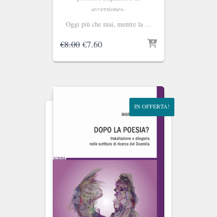
avversione
»
.
Oggi più che mai, mentre la …
Il
Il
€
8.00
€
7.60
prezzo
prezzo
originale
attuale
era:
è:
€8.00.
€7.60.
IN OFFERTA!