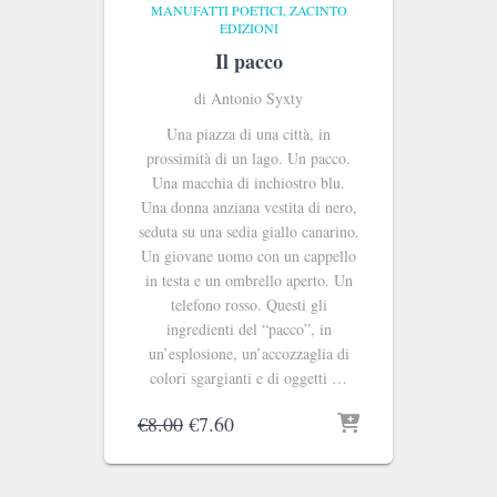
MANUFATTI POETICI
ZACINTO
EDIZIONI
Il pacco
di Antonio Syxty
Una piazza di una città, in
prossimità di un lago. Un pacco.
Una macchia di inchiostro blu.
Una donna anziana vestita di nero,
seduta su una sedia giallo canarino.
Un giovane uomo con un cappello
in testa e un ombrello aperto. Un
telefono rosso. Questi gli
ingredienti del “pacco”, in
un’esplosione, un’accozzaglia di
colori sgargianti e di oggetti …
Il
Il
€
8.00
€
7.60
prezzo
prezzo
originale
attuale
era:
è: