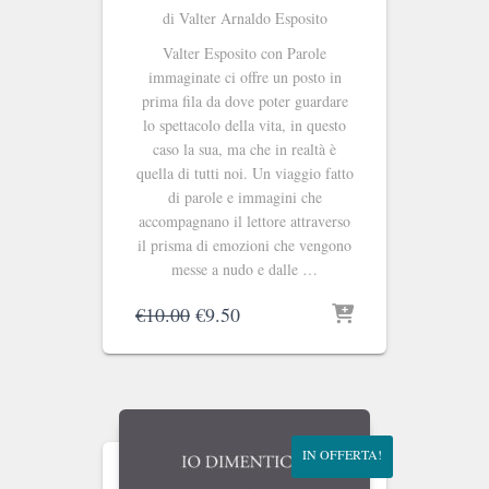
di Valter Arnaldo Esposito
Valter Esposito con Parole
immaginate ci offre un posto in
prima fila da dove poter guardare
lo spettacolo della vita, in questo
caso la sua, ma che in realtà è
quella di tutti noi. Un viaggio fatto
di parole e immagini che
accompagnano il lettore attraverso
il prisma di emozioni che vengono
messe a nudo e dalle …
Il
Il
€
10.00
€
9.50
prezzo
prezzo
originale
attuale
era:
è:
€10.00.
€9.50.
IN OFFERTA!