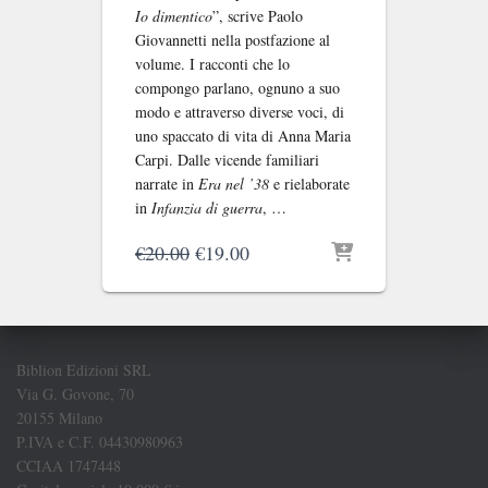
Io dimentico
”, scrive Paolo
Giovannetti nella postfazione al
volume. I racconti che lo
compongo parlano, ognuno a suo
modo e attraverso diverse voci, di
uno spaccato di vita di Anna Maria
Carpi. Dalle vicende familiari
narrate in
Era nel ’38
e rielaborate
in
Infanzia di guerra
, …
Il
Il
€
20.00
€
19.00
prezzo
prezzo
originale
attuale
era:
è:
€20.00.
€19.00.
Biblion Edizioni SRL
Via G. Govone, 70
20155 Milano
P.IVA e C.F. 04430980963
CCIAA 1747448