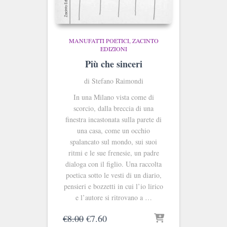
MANUFATTI POETICI
ZACINTO
EDIZIONI
Più che sinceri
di Stefano Raimondi
In una Milano vista come di
scorcio, dalla breccia di una
finestra incastonata sulla parete di
una casa, come un occhio
spalancato sul mondo, sui suoi
ritmi e le sue frenesie, un padre
dialoga con il figlio. Una raccolta
poetica sotto le vesti di un diario,
pensieri e bozzetti in cui l’io lirico
e l’autore si ritrovano a …
Il
Il
€
8.00
€
7.60