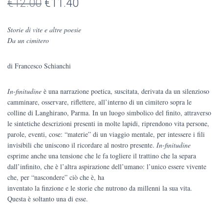
Il
Il
€
12.00
€
11.40
prezzo
prezzo
Storie di vite e altre poesie
originale
attuale
Da un cimitero
era:
è:
di Francesco Schianchi
€12.00.
€11.40.
In-finitudine
è una narrazione poetica, suscitata, derivata da un silenzioso
camminare, osservare, riflettere, all’interno di un cimitero sopra le
colline di Langhirano, Parma. In un luogo simbolico del finito, attraverso
le sintetiche descrizioni presenti in molte lapidi, riprendono vita persone,
parole, eventi, cose: “materie” di un viaggio mentale, per intessere i fili
invisibili che uniscono il ricordare al nostro presente.
In-finitudine
esprime anche una tensione che le fa togliere il trattino che la separa
dall’infinito, che è l’altra aspirazione dell’umano: l’unico essere vivente
che, per “nascondere” ciò che è, ha
inventato la finzione e le storie che nutrono da millenni la sua vita.
Questa è soltanto una di esse.