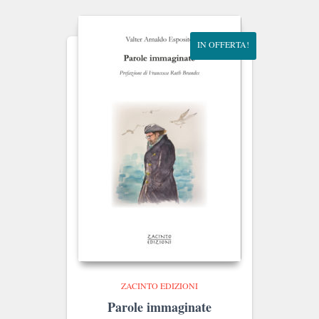
€8.00.
€7.60.
IN OFFERTA!
ZACINTO EDIZIONI
Parole immaginate