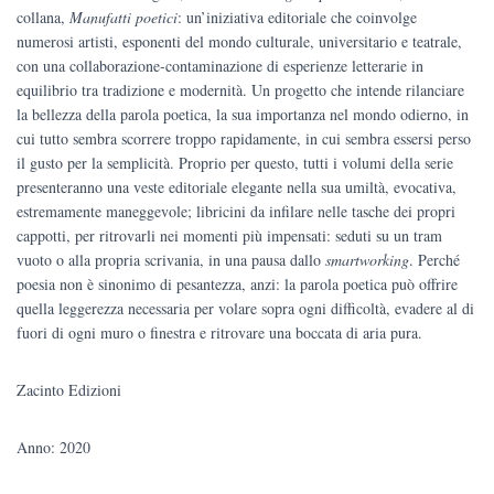
collana,
Manufatti poetici
: un’iniziativa editoriale che coinvolge
numerosi artisti, esponenti del mondo culturale, universitario e teatrale,
con una collaborazione-contaminazione di esperienze letterarie in
equilibrio tra tradizione e modernità. Un progetto che intende rilanciare
la bellezza della parola poetica, la sua importanza nel mondo odierno, in
cui tutto sembra scorrere troppo rapidamente, in cui sembra essersi perso
il gusto per la semplicità. Proprio per questo, tutti i volumi della serie
presenteranno una veste editoriale elegante nella sua umiltà, evocativa,
estremamente maneggevole; libricini da infilare nelle tasche dei propri
cappotti, per ritrovarli nei momenti più impensati: seduti su un tram
vuoto o alla propria scrivania, in una pausa dallo
smartworking
. Perché
poesia non è sinonimo di pesantezza, anzi: la parola poetica può offrire
quella leggerezza necessaria per volare sopra ogni difficoltà, evadere al di
fuori di ogni muro o finestra e ritrovare una boccata di aria pura.
Zacinto Edizioni
Anno: 2020