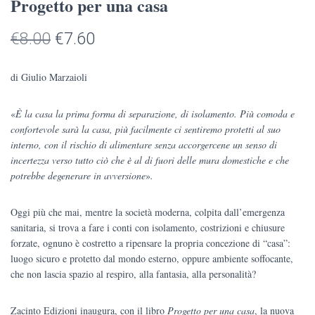
Progetto per una casa
Il
Il
€
8.00
€
7.60
prezzo
prezzo
di Giulio Marzaioli
originale
attuale
«
È la casa la prima forma di separazione, di isolamento. Più comoda e
era:
è:
confortevole sarà la casa, più facilmente ci sentiremo protetti al suo
€8.00.
€7.60.
interno, con il rischio di alimentare senza accorgercene un senso di
incertezza verso tutto ciò che è al di fuori delle mura domestiche e che
potrebbe degenerare in avversione
»
.
Oggi più che mai, mentre la società moderna, colpita dall’emergenza
sanitaria, si trova a fare i conti con isolamento, costrizioni e chiusure
forzate, ognuno è costretto a ripensare la propria concezione di “casa”:
luogo sicuro e protetto dal mondo esterno, oppure ambiente soffocante,
che non lascia spazio al respiro, alla fantasia, alla personalità?
Zacinto Edizioni inaugura, con il libro
Progetto per una casa
, la nuova