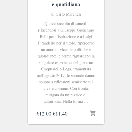
e quotidiana
di Carlo Marchesi
Questa raccolta di sonetti,
rifacendosi a Giuseppe Gioachino
Belli per l’ispirazione e a Luigi
Pirandello per il titolo, ripercorre
un anno di vicende politiche e
quotidiane: le prime riguardano la
singolare esperienza del governo
Cinquestelle-Lega, tramontata
nell’agosto 2019; le seconde danno
spunto a riflessioni semiserie sul
vivere comune. Con ironia,
mitigata da un pizzico di
autoironia. Nella forma …
Il
Il
€
12.00
€
11.40
prezzo
prezzo
originale
attuale
era:
è: