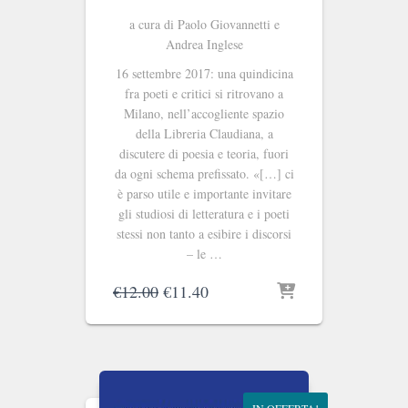
a cura di Paolo Giovannetti e
Andrea Inglese
16 settembre 2017: una quindicina
fra poeti e critici si ritrovano a
Milano, nell’accogliente spazio
della Libreria Claudiana, a
discutere di poesia e teoria, fuori
da ogni schema prefissato. «[…] ci
è parso utile e importante invitare
gli studiosi di letteratura e i poeti
stessi non tanto a esibire i discorsi
– le …
Il
Il
€
12.00
€
11.40
prezzo
prezzo
originale
attuale
era:
è:
€12.00.
€11.40.
IN OFFERTA!