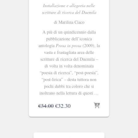
Installazione e allegoria nelle
scritture di ricerca del Duemila
di Marilina Ciaco
A più di un quindicennio dalla
pubblicazione dell’iconica
antologia
Prosa in prosa
(2009), la
vasta e frastagliata area delle
scritture di ricerca del Duemila –
di volta in volta denominata
“poesia di ricerca”, “post-poesia”,
“post-lirica” – desta tuttora non
pochi dubbi tra coloro che si
inoltrano nella lettura di questi …
Il
Il
€
34.00
€
32.30
prezzo
prezzo
originale
attuale
era:
è:
€34.00.
€32.30.