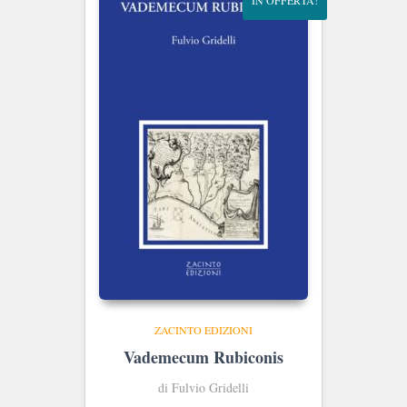
ZACINTO EDIZIONI
Vademecum Rubiconis
di Fulvio Gridelli