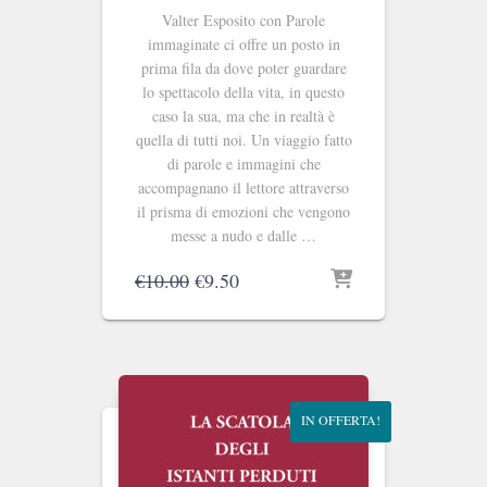
Valter Esposito con Parole
immaginate ci offre un posto in
prima fila da dove poter guardare
lo spettacolo della vita, in questo
caso la sua, ma che in realtà è
quella di tutti noi. Un viaggio fatto
di parole e immagini che
accompagnano il lettore attraverso
il prisma di emozioni che vengono
messe a nudo e dalle …
Il
Il
€
10.00
€
9.50
prezzo
prezzo
originale
attuale
era:
è:
€10.00.
€9.50.
IN OFFERTA!