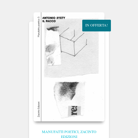
era:
è:
€10.00.
€9.50.
IN OFFERTA!
MANUFATTI POETICI
ZACINTO
EDIZIONI