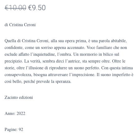
Il
Il
€
10.00
€
9.50
prezzo
prezzo
di Cristina Ceroni
originale
attuale
Quella di Cristina Ceroni, alla sua opera prima, è una parola abitabile,
era:
è:
confidente, come un sorriso appena accennato. Voce familiare che non
€10.00.
€9.50.
esclude affatto l’inquietudine, l’ombra. Un mormorio in bilico sul
precipizio. La verità, sembra dirci l’autrice, sta sempre oltre. Oltre le
storie, oltre l’illusione di riprodurre un suono perfetto. Con questa intima
consapevolezza, bisogna attraversare l’imprecisione. Il suono imperfetto è
così bello, perché prevede la speranza.
Zacinto edizioni
Anno: 2022
Pagine: 92