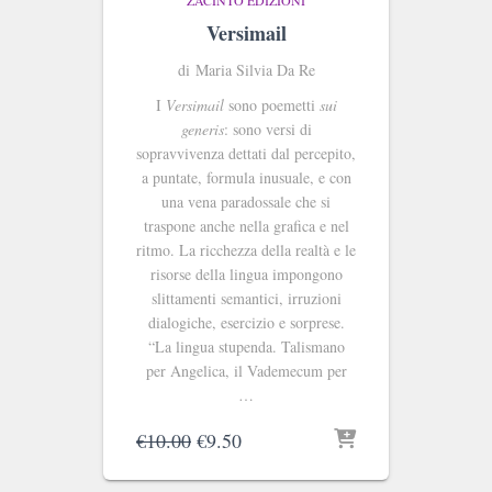
Versimail
di Maria Silvia Da Re
I
Versimail
sono poemetti
sui
generis
: sono versi di
sopravvivenza dettati dal percepito,
a puntate, formula inusuale, e con
una vena paradossale che si
traspone anche nella grafica e nel
ritmo. La ricchezza della realtà e le
risorse della lingua impongono
slittamenti semantici, irruzioni
dialogiche, esercizio e sorprese.
“La lingua stupenda. Talismano
per Angelica, il Vademecum per
…
Il
Il
€
10.00
€
9.50
prezzo
prezzo
originale
attuale