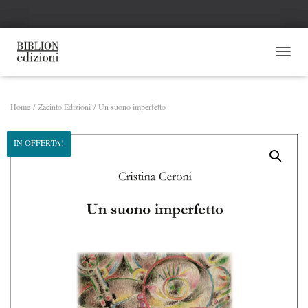
NAVI
Home
/
Zacinto Edizioni
/ Un suono imperfetto
IN OFFERTA!