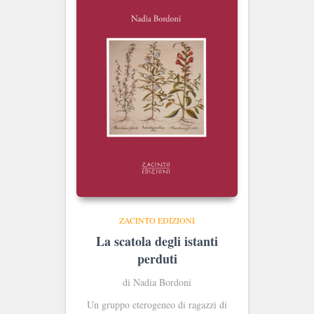
ZACINTO EDIZIONI
La scatola degli istanti
perduti
di Nadia Bordoni
Un gruppo eterogeneo di ragazzi di