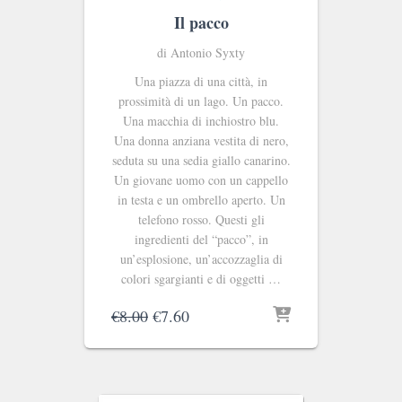
Il pacco
di Antonio Syxty
Una piazza di una città, in
prossimità di un lago. Un pacco.
Una macchia di inchiostro blu.
Una donna anziana vestita di nero,
seduta su una sedia giallo canarino.
Un giovane uomo con un cappello
in testa e un ombrello aperto. Un
telefono rosso. Questi gli
ingredienti del “pacco”, in
un’esplosione, un’accozzaglia di
colori sgargianti e di oggetti …
Il
Il
€
8.00
€
7.60
prezzo
prezzo
originale
attuale
era:
è:
€8.00.
€7.60.