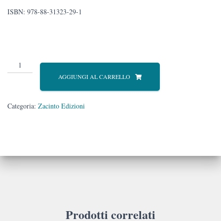
ISBN: 978-88-31323-29-1
Un
suono
AGGIUNGI AL CARRELLO
imperfetto
quantità
Categoria:
Zacinto Edizioni
Prodotti correlati