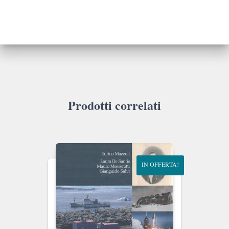
quantità
Prodotti correlati
IN OFFERTA!