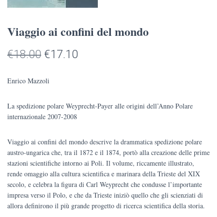
Viaggio ai confini del mondo
Il
Il
€
18.00
€
17.10
prezzo
prezzo
Enrico Mazzoli
originale
attuale
La spedizione polare Weyprecht-Payer alle origini dell’Anno Polare
era:
è:
internazionale 2007-2008
€18.00.
€17.10.
Viaggio ai confini del mondo descrive la drammatica spedizione polare
austro-ungarica che, tra il 1872 e il 1874, portò alla creazione delle prime
stazioni scientifiche intorno ai Poli. Il volume, riccamente illustrato,
rende omaggio alla cultura scientifica e marinara della Trieste del XIX
secolo, e celebra la figura di Carl Weyprecht che condusse l’importante
impresa verso il Polo, e che da Trieste iniziò quello che gli scienziati di
allora definirono il più grande progetto di ricerca scientifica della storia.