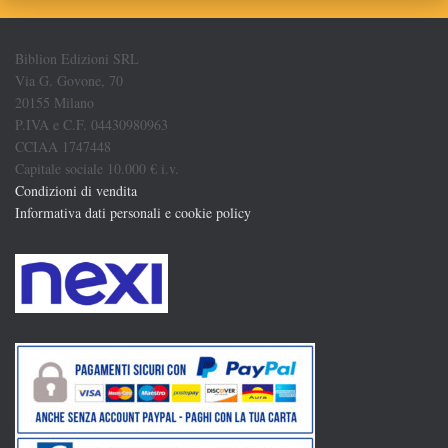
Biblion Edizioni SRL
Via G. Govone, 70
20155 Milano
P.IVA e C.F. 04430980963
CCIAA 1747448
Capitale sociale 10.000 € i.v.
Condizioni di vendita
Informativa dati personali e cookie policy