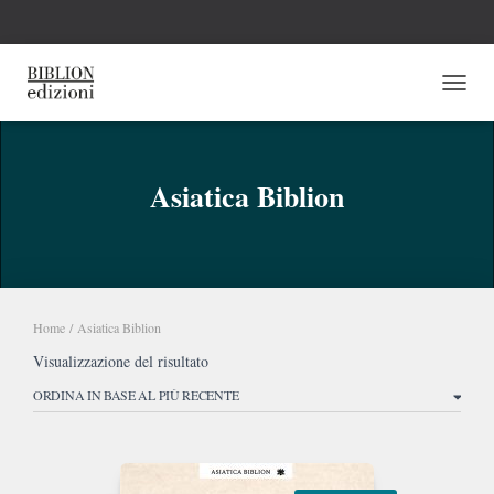
NAVI
Asiatica Biblion
Home
/ Asiatica Biblion
Visualizzazione del risultato