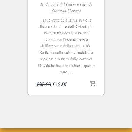
Traduzione dal cinese e cura di
Riccardo Moratto
Tra le vette dell’Himalaya e le
distese silenziose dell’Oriente, la
voce di una dea si leva per
raccontare l’essenza stessa
dell’amore e della spiritualità.
Radicato nella cultura buddhista
nepalese e nutrito dalle correnti
filosofiche indiane e cinesi, questo
testo …
Il
Il
€
20.00
€
18.00
prezzo
prezzo
originale
attuale
era:
è:
€20.00.
€18.00.