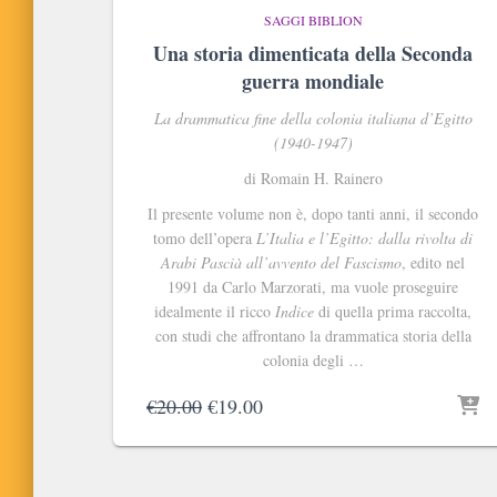
SAGGI BIBLION
Una storia dimenticata della Seconda
guerra mondiale
La drammatica fine della colonia italiana d’Egitto
(1940-1947)
di Romain H. Rainero
Il presente volume non è, dopo tanti anni, il secondo
tomo dell’opera
L’Italia e l’Egitto: dalla rivolta di
Arabi Pascià all’avvento del Fascismo
, edito nel
1991 da Carlo Marzorati, ma vuole proseguire
idealmente il ricco
Indice
di quella prima raccolta,
con studi che affrontano la drammatica storia della
colonia degli …
Il
Il
€
20.00
€
19.00
prezzo
prezzo
originale
attuale
era:
è: