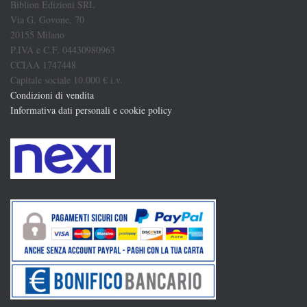
Biblion Edizioni SRL
Via G. Govone, 70
20155 Milano
P.IVA e C.F. 04430980963
CCIAA 1747448
Capitale sociale 10.000 € i.v.
Condizioni di vendita
Informativa dati personali e cookie policy