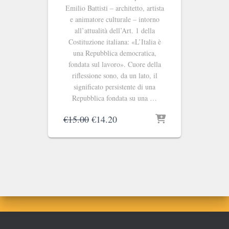
Emilio Battisti – architetto, artista
e animatore culturale – intorno
all’attualità dell’Art. 1 della
Costituzione italiana: «L’Italia è
una Repubblica democratica,
fondata sul lavoro». Cuore della
riflessione sono, da un lato, il
significato persistente di una
Repubblica fondata su una …
Il
Il
€
15.00
€
14.20
prezzo
prezzo
originale
attuale
era:
è:
€15.00.
€14.20.