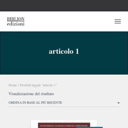
NAVI
articolo 1
Home
/ Prodotti taggati “articolo 1”
Visualizzazione del risultato